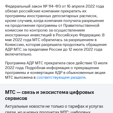
Федеральный закон № 114-ФЗ от 16 апреля 2022 года
МТС
обязал российские компании прекратить их
о технологиях
программы иностранных депозитарных расписок,
кроме случаев, когда компания получила разрешение
Достижения
на продолжение программы от Правительственной
комиссии по контролю за осуществлением
Интервью
иностранных инвестиций в Российскую Федерацию. В
мае 2022 года МТС обратилась за разрешением в
Финансовая
Комиссию, которая разрешила продолжить обращение
отчетность
АДР МТС за пределами России до 12 июля 2022 года
включительно.
Контакты
Программа АДР МТС прекратила свое действие 13 июля
Новости
2022 года. Подробная информация о прекращении
в
программы и конвертации АДР в обыкновенные акции
регионе
МТС выложена в
соответствующем разделе
.
м и акционерам
Корпоративное
МТС — связь и экосистема цифровых
управление
сервисов
Корпоративный
Актуальные новости не только о тарифах и услугах
секретарь
связи, но и новых продуктах МТС: цифровых