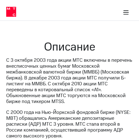
О
сторам и акционерам
Комплаенс и деловая этика
Устойчивое развитие
Медиа-центр
О МТС
О МТС
На главную
компании
О
компании
Стратегия
Стратегия
Карьера
Описание
в МТС
Карьера
в МТС
Пресс-
С 3 октября 2003 года акции МТС включены в перечень
релизы
История
внесписочных ценных бумаг Московской
компании
межбанковской валютной биржи (ММВБ) (Московская
МТС
биржа). В декабре 2003 года акции МТС получили Б-
о технологиях
Руководство
листинг на ММВБ. С октября 2010 акции МТС
региона
переведены в котировальный список «A1».
Обыкновенные акции МТС торгуются на Московской
Правовая
бирже под тикером MTSS.
информация
С 2000 года на Нью-Йоркской фондовой бирже (NYSE:
Контакты
MBT) обращались Американские депозитарные
расписки (АДР) МТС 3 уровня. МТС стала второй в
Медиа-центр
России компанией, осуществившей программу АДР
Пресс-
самого высокого уровня.
релизы