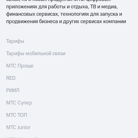
Раскрытие
приложениях для работы и отдыха, ТВ и медиа,
информации
Информация
финансовых сервисах, технологиях для запуска и
акционерам
продвижения бизнеса и других сервисах компании
Документы
ПАО
"МТС"
Тарифы
Собрания
акционеров
Тарифы мобильной связи
Личный
кабинет
МТС Проще
акционера
Акционерный
капитал
RED
Контроль
и
РИИЛ
аудит
Рынок
МТС Супер
акций
МТС ТОП
Описание
Программа
МТС Junior
приобретения
Порядок