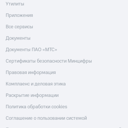
Акции
Утилиты
Покупка
полисов
Приложения
Приложения
онлайн
КИОН
Скидка 30%
Все сервисы
на связь
КИОН
Музыка
Документы
С картой
МТС
КИОН
Деньги
Документы ПАО «МТС»
Строки
МТС
Накопления
Сертификаты безопасности Минцифры
Live
Откладывайте
Правовая информация
Гудок
деньги
и получайте
Комплаенс и деловая этика
Мой
доход 15%
МТС
Акции
Раскрытие информации
Условия
Все
пополнения
приложения
Политика обработки cookies
Финансы
Скидка
Инвестиции
Соглашение о пользовании системой
30%
на связь