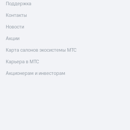
Поддержка
Пополнить
номер
Контакты
МТС
Новости
Настройки
автоплатежа
Акции
Пополнить
Карта салонов экосистемы МТС
номер
другого
Карьера в МТС
оператора
Акционерам и инвесторам
Оплата
интернета
и
ТВ
Переводы
с
телефона
на карту
МТС Pay