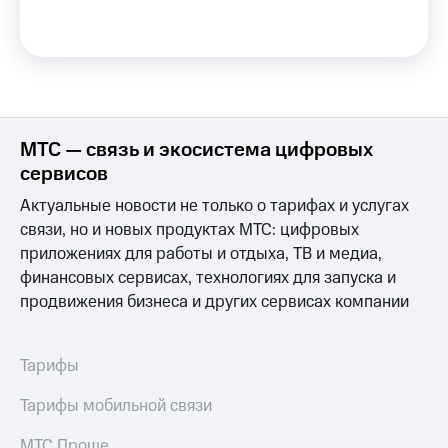
на связь
Роуминг
Тарифы
RED,
Семейная
РИИЛ
группа
и МТС
Супер
МТС — связь и экосистема цифровых
Заказать
дешевле
SIM-
при
сервисов
карту
оплате
Актуальные новости не только о тарифах и услугах
с карты
Оформить
МТС
связи, но и новых продуктах МТС: цифровых
eSIM
Деньги
приложениях для работы и отдыха, ТВ и медиа,
финансовых сервисах, технологиях для запуска и
SIM-
Спутниковое ТВ
карта
продвижения бизнеса и других сервисах компании
для
Выберите
иностранцев
и подключите
ТВ
Тарифы
Оформить
с выгодным
чистый
тарифом
Тарифы мобильной связи
номер
Интернет,
МТС Проще