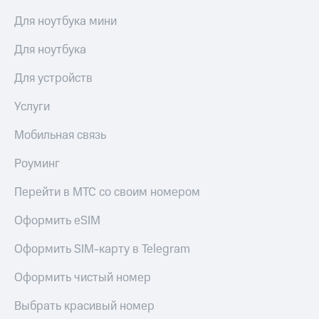
Спутниковое
Скидка
Для ноутбука мини
ТВ
на тарифы,
общие
Для ноутбука
Услуги
подписки
и услуги,
Поддержка
доступ
Для устройств
к геолокации
Сертификаты
висы и подписки
Услуги
МТС
безопасности
Premium
Мобильная связь
Всё
Подписка
под
Роуминг
на гигабайты
рукой
интернета,
в Мой МТС
Перейти в МТС со своим номером
фильмы,
музыка
Посмотрите,
Оформить eSIM
и многое
что
другое
полезного
Оформить SIM-карту в Telegram
Семейная
есть
группа
в нашем
Оформить чистый номер
приложении
Скидка
Выбрать красивый номер
на тарифы,
КИОН