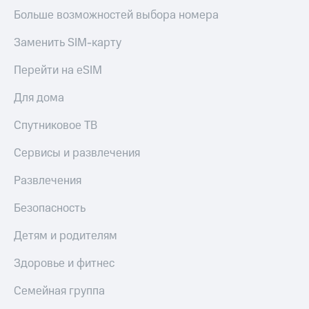
общие
Больше возможностей выбора номера
подписки
КИОН
и услуги,
Музыка
доступ
Заменить SIM-карту
к геолокации
КИОН
Кино,
Перейти на eSIM
Строки
музыка,
книги
Для дома
Live
и не
только
Спутниковое ТВ
Гудок
Безопасность
Мой
Сервисы и развлечения
МТС
Финансы
Развлечения
Все
Детям
приложения
Безопасность
и родителям
Инвестиции
Детям и родителям
Здоровье
и фитнес
Получайте
Здоровье и фитнес
доход
Приложения
онлайн
от МТС
Семейная группа
Страхование