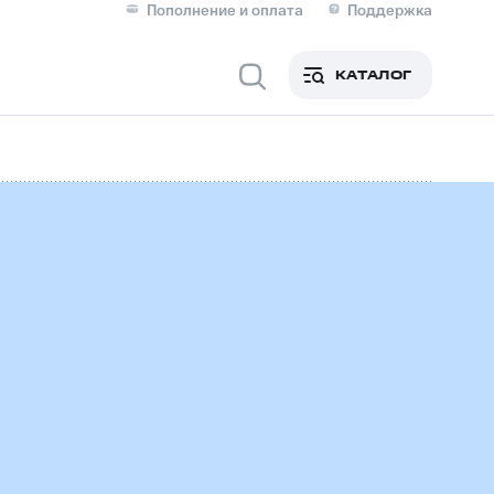
Пополнение и оплата
Поддержка
Скидка 30% на связь
Личные кабинеты
КАТАЛОГ
Мобильная связь
IM-карта для иностранцев
M
Для дома
Сервисы и подписки
фитнес
Приложения от МТС