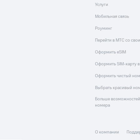
Услуги
Мобильная связь
Роуминг
Перейти в МТС со св
Оформить eSIM
Оформить SIM-карту в
Оформить чистый но
Выбрать красивый но
Больше возможностей
номера
О компании
Подде