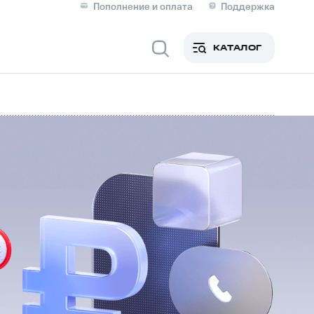
Пополнение и оплата
Поддержка
Скидка 30% на связь
Личные кабинеты
КАТАЛОГ
Мобильная связь
IM-карта для иностранцев
M
Для дома
Сервисы и подписки
фитнес
Приложения от МТС