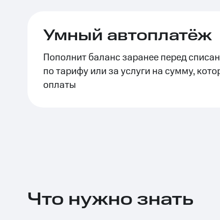
Скидки до 40%
на смартфоны
Умный автоплатёж
при покупке со связью МТС
Пополнит баланс заранее перед списа
по тарифу или за услуги на сумму, кото
оплаты
Что нужно знать