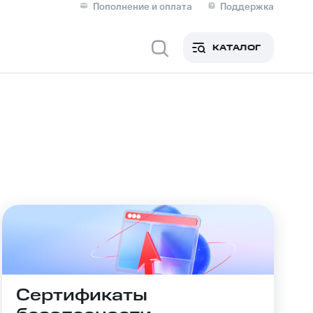
Пополнение и оплата
Поддержка
Скидка 30% на связь
Личные кабинеты
КАТАЛОГ
Мобильная связь
IM-карта для иностранцев
M
Для дома
Сервисы и подписки
Сертификаты
фитнес
Приложения от МТС