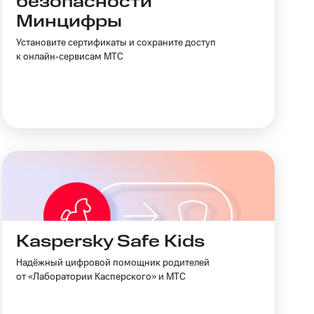
безопасности
Минцифры
Приложения
Установите сертификаты и сохраните доступ
Финансы
к онлайн‑сервисам МТС
угого оператора
Оплата
Интернет-магазин
скидки
Все товары
Kaspersky Safe Kids
Надёжный цифровой помощник родителей
от «Лаборатории Касперского» и МТС