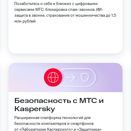
Позаботьтесь о себе и близких с цифровыми
сервисами МТС: блокировка спам-звонков, ИИ-
ive
Гудок
Мой МТС
Все приложения
защита в звонке, страхование от мошенничества до 1,5
млн рублей
 в нашем приложении
ive
Гудок
Мой МТС
Все приложения
Инвестиции
ход 15%
ер МТС
Настройки автоплатежа
Пополнить номер др
ход 15%
 на карту
МТС Pay
Оплата по QR-коду за границей
ые часы и трекеры
Умный дом
Планшеты
Акции и 
Безопасность с МТС и
Kaspersky
ле при оплате с карты МТС Деньги
Расширенная платформа технологий для
безопасности компьютеров и смартфонов
от «Лаборатории Касперского» и «Защитника»