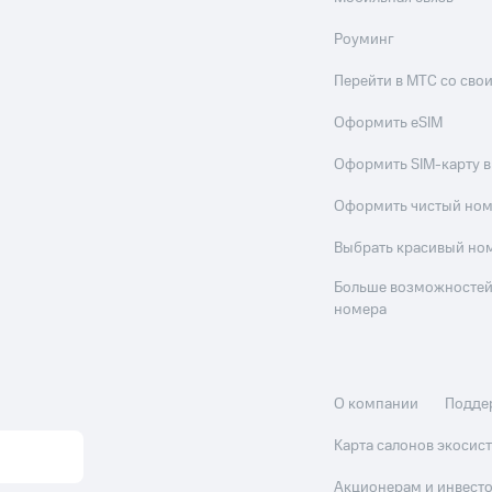
Роуминг
Перейти в МТС со св
Оформить eSIM
Оформить SIM-карту в
Оформить чистый но
Выбрать красивый но
Больше возможностей
номера
О компании
Подде
Карта салонов экоси
Акционерам и инвест