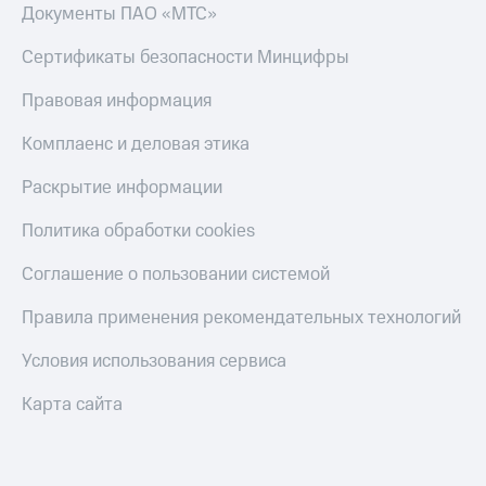
Документы ПАО «МТС»
Оплата
Сертификаты безопасности Минцифры
по QR-
коду
Правовая информация
за границей
Комплаенс и деловая этика
тернет-магазин
Смартфоны
Раскрытие информации
Наушники
и
Политика обработки cookies
колонки
Соглашение о пользовании системой
Умные
часы
Правила применения рекомендательных технологий
и
трекеры
Условия использования сервиса
Умный
Карта сайта
дом
Планшеты