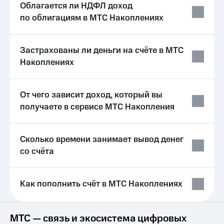
Облагается ли НДФЛ доход
Спутниковое
Скидка
ТВ
на тарифы,
по облигациям в МТС Накоплениях
общие
Услуги
подписки
и услуги,
Застрахованы ли деньги на счёте в МТС
Поддержка
доступ
Накоплениях
к геолокации
Сертификаты
висы и подписки
МТС
безопасности
Premium
От чего зависит доход, который вы
Всё
получаете в сервисе МТС Накопления
Подписка
под
на гигабайты
рукой
интернета,
в Мой МТС
Сколько времени занимает вывод денег
фильмы,
музыка
со счёта
Посмотрите,
и многое
что
другое
полезного
Семейная
есть
Как пополнить счёт в МТС Накоплениях
группа
в нашем
приложении
Скидка
на тарифы,
МТС — связь и экосистема цифровых
КИОН