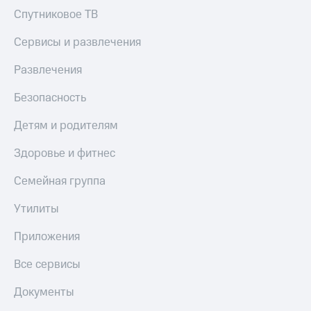
Спутниковое ТВ
Пополнить
номер
Сервисы и развлечения
МТС
Развлечения
Настройки
автоплатежа
Безопасность
Пополнить
Детям и родителям
номер
другого
оператора
Здоровье и фитнес
Оплата
Семейная группа
интернета
и
Утилиты
ТВ
Приложения
Переводы
с
Все сервисы
телефона
на карту
Документы
МТС Pay