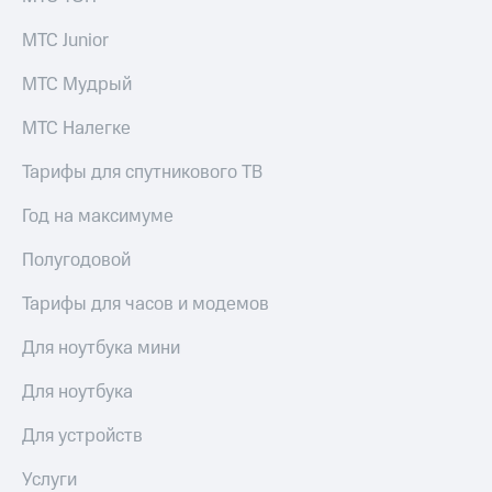
Акции
Покупка
МТС Junior
полисов
Приложения
онлайн
КИОН
МТС Мудрый
Скидка 30%
на связь
КИОН
МТС Налегке
Музыка
С картой
МТС
Тарифы для спутникового ТВ
КИОН
Деньги
Строки
МТС
Год на максимуме
Накопления
Live
Полугодовой
Откладывайте
Гудок
деньги
Тарифы для часов и модемов
и получайте
Мой
доход 15%
МТС
Для ноутбука мини
Акции
Условия
Все
Для ноутбука
пополнения
приложения
Финансы
Для устройств
Скидка
Инвестиции
30%
Услуги
на связь