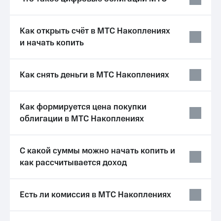
Выбрать
ТВ и телефон
красивый
для дома
номер
Как открыть счёт в МТС Накоплениях
Личный
Заменить
кабинет
и начать копить
SIM-
спутникового
карту
ТВ
Скачать
Как снять деньги в МТС Накоплениях
Перейти
приложение
на
Мой
eSIM
МТС
МТС
Как формируется цена покупки
Для дома
Premium
облигации в МТС Накоплениях
Спутниковое ТВ
Выберите
Подписка
и подключите
на гигабайты
С какой суммы можно начать копить и
ТВ
интернета,
с выгодным
как рассчитывается доход
фильмы,
тарифом
музыка
и многое
Интернет,
другое
Есть ли комиссия в МТС Накоплениях
ТВ и телефон
Семейная
для дома
группа