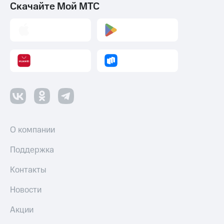
Акции
Скачайте Мой МТС
и
скидки
Все
товары
О компании
Поддержка
Контакты
Новости
Акции