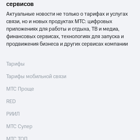
общие
сервисов
подписки
КИОН
и услуги,
Актуальные новости не только о тарифах и услугах
Музыка
доступ
связи, но и новых продуктах МТС: цифровых
к геолокации
КИОН
приложениях для работы и отдыха, ТВ и медиа,
Кино,
Строки
финансовых сервисах, технологиях для запуска и
музыка,
книги
продвижения бизнеса и других сервисах компании
Live
и не
только
Гудок
Тарифы
Безопасность
Мой
МТС
Тарифы мобильной связи
Финансы
Все
МТС Проще
Детям
приложения
и родителям
RED
Инвестиции
Здоровье
и фитнес
РИИЛ
Получайте
доход
Приложения
МТС Супер
онлайн
от МТС
Страхование
МТС ТОП