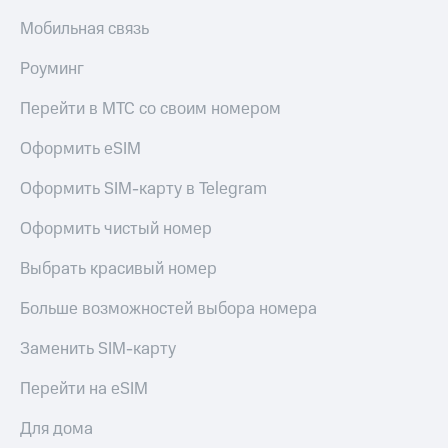
Получайте
доход
Мобильная связь
Тарифы
онлайн
RED,
Страхование
Роуминг
РИИЛ
и МТС Супер
Покупка
Перейти в МТС со своим номером
дешевле
полисов
при оплате
онлайн
Оформить eSIM
с карты
Скидка 30%
МТС Деньги
на связь
Оформить SIM-карту в Telegram
Обзоры
С картой
товаров
Оформить чистый номер
МТС
Деньги
Скидки
МТС
Выбрать красивый номер
до 40%
Накопления
на смартфоны
Больше возможностей выбора номера
Откладывайте
деньги
при
Заменить SIM-карту
и получайте
покупке
доход 15%
со связью
Перейти на eSIM
Платежи
МТС
и
Для дома
переводы