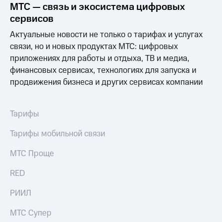
Раскрытие
МТС — связь и экосистема цифровых
информации
сервисов
Информация
акционерам
Актуальные новости не только о тарифах и услугах
Документы
связи, но и новых продуктах МТС: цифровых
ПАО
приложениях для работы и отдыха, ТВ и медиа,
"МТС"
Собрания
финансовых сервисах, технологиях для запуска и
акционеров
продвижения бизнеса и других сервисах компании
Личный
кабинет
акционера
Тарифы
Акционерный
капитал
Тарифы мобильной связи
Контроль
и
аудит
МТС Проще
Рынок
акций
RED
Описание
РИИЛ
Программа
приобретения
МТС Супер
Порядок