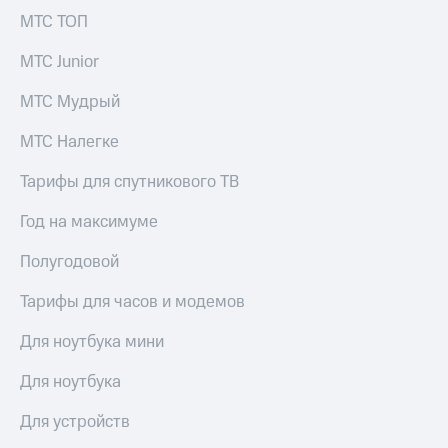
выкупа
МТС ТОП
акций
Дивиденды
МТС Junior
Рынок
облигаций
МТС Мудрый
Описание
МТС Налегке
Еврооблигации-2023
Уведомление
Тарифы для спутникового ТВ
о
погашении
Год на максимуме
именных
облигаций
Другое
Полугодовой
Регистратор
Тарифы для часов и модемов
Реквизиты
Контакты
Для ноутбука мини
йчивое развитие
и деловая этика
Для ноутбука
На главную
Для устройств