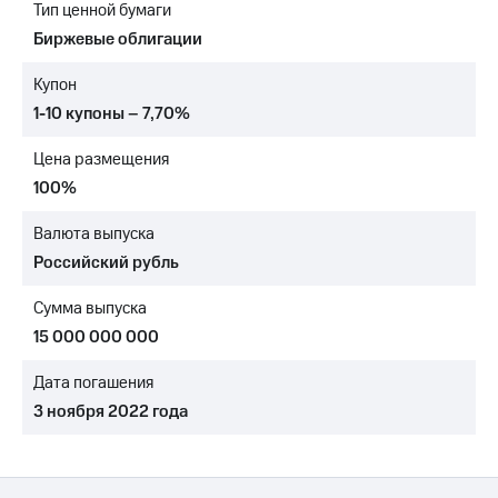
Тип ценной бумаги
МТС
Биржевые облигации
о технологиях
Купон
Достижения
1-10 купоны – 7,70%
Интервью
Цена размещения
Финансовая
100%
отчетность
Валюта выпуска
Контакты
Российский рубль
Новости
Сумма выпуска
в
регионе
15 000 000 000
м и акционерам
Дата погашения
Корпоративное
3 ноября 2022 года
управление
Корпоративный
секретарь