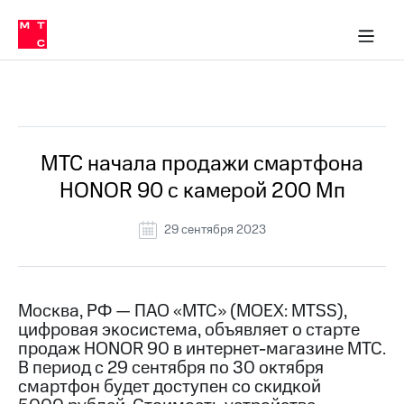
О
сторам и акционерам
Комплаенс и деловая этика
Устойчивое развитие
Медиа-центр
О МТС
О МТС
На главную
компании
О
компании
Стратегия
Стратегия
Все Новости
Карьера
в МТС
Карьера
в МТС
Пресс-
МТС начала продажи смартфона
релизы
История
HONOR 90 с камерой 200 Мп
компании
МТС
о технологиях
Руководство
29 сентября 2023
региона
Правовая
информация
Москва, РФ — ПАО «МТС» (MOEX: MTSS),
цифровая экосистема, объявляет о старте
Контакты
продаж HONOR 90 в интернет-магазине МТС.
В период с 29 сентября по 30 октября
Медиа-центр
Пресс-
смартфон будет доступен со скидкой
релизы