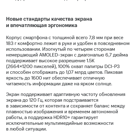
выкупа
акций
Дивиденды
Новые стандарты качества экрана
Рынок
и впечатляющая эргономика
облигаций
Корпус смартфона с толщиной всего 7,8 мм при весе
Описание
183 г комфортно лежит в руке и удобен в повседневном
Еврооблигации-2023
использовании. Изогнутый по четырем сторонам
Уведомление
немерцающий AMOLED-экран с диагональю 6,7 дюйма
о
поддерживает высокое разрешение 1.5K
погашении
(2664×1200 пикселей), 100% охват палитры DCI-P3
именных
и способен отображать до 1,07 млрд цветов. Пиковая
облигаций
яркость до 1600 нит обеспечивает отличную
Другое
читаемость информации даже на ярком солнце.
Регистратор
Экран поддерживает адаптивную частоту обновления
Реквизиты
экрана до 120 Гц, которая подстраивается
Контакты
в зависимости от контента и сохраняет баланс между
йчивое развитие
плавностью изображения и временем автономной
и деловая этика
работы, а поддержка HDR10+ гарантирует
На главную
исключительные мультимедийные возможности
в любой ситуации.