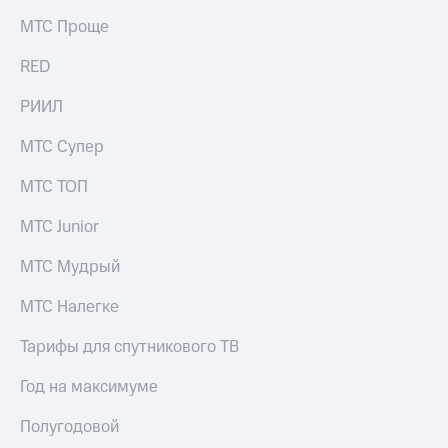
МТС Проще
RED
РИИЛ
МТС Супер
МТС ТОП
МТС Junior
МТС Мудрый
МТС Налегке
Тарифы для спутникового ТВ
Год на максимуме
Полугодовой