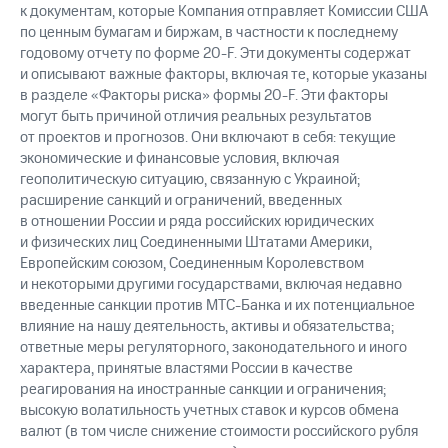
к документам, которые Компания отправляет Комиссии США
по ценным бумагам и биржам, в частности к последнему
годовому отчету по форме 20-F. Эти документы содержат
и описывают важные факторы, включая те, которые указаны
в разделе «Факторы риска» формы 20-F. Эти факторы
могут быть причиной отличия реальных результатов
от проектов и прогнозов. Они включают в себя: текущие
экономические и финансовые условия, включая
геополитическую ситуацию, связанную с Украиной;
расширение санкций и ограничений, введенных
в отношении России и ряда российских юридических
и физических лиц Соединенными Штатами Америки,
Европейским союзом, Соединенным Королевством
и некоторыми другими государствами, включая недавно
введенные санкции против МТС-Банка и их потенциальное
влияние на нашу деятельность, активы и обязательства;
ответные меры регуляторного, законодательного и иного
характера, принятые властями России в качестве
реагирования на иностранные санкции и ограничения;
высокую волатильность учетных ставок и курсов обмена
валют (в том числе снижение стоимости российского рубля