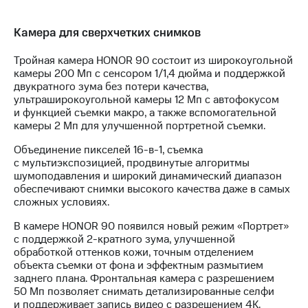
Раскрытие
информации
Информация
Камера для сверхчетких снимков
акционерам
Документы
Тройная камера HONOR 90 состоит из широкоугольной
ПАО
камеры 200 Мп с сенсором 1/1,4 дюйма и поддержкой
"МТС"
двукратного зума без потери качества,
Собрания
ультраширокоугольной камеры 12 Мп с автофокусом
акционеров
и функцией съемки макро, а также вспомогательной
Личный
камеры 2 Мп для улучшенной портретной съемки.
кабинет
акционера
Объединение пикселей 16-в-1, съемка
Акционерный
с мультиэкспозицией, продвинутые алгоритмы
капитал
шумоподавления и широкий динамический диапазон
Контроль
обеспечивают снимки высокого качества даже в самых
и
сложных условиях.
аудит
Рынок
В камере HONOR 90 появился новый режим «Портрет»
акций
с поддержкой 2-кратного зума, улучшенной
обработкой оттенков кожи, точным отделением
Описание
объекта съемки от фона и эффектным размытием
Программа
заднего плана. Фронтальная камера с разрешением
приобретения
50 Мп позволяет снимать детализированные селфи
Порядок
и поддерживает запись видео с разрешением 4K.