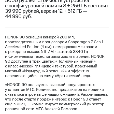
5000 рублей. Стоимость устройства
с конфигурацией памяти 8 + 256 ГБ составит
МТС
39 990 рублей, версии 12 + 512 ГБ —
о технологиях
44 990 руб.
Достижения
Интервью
HONOR 90 оснащен камерой 200 Мп,
производительным процессором Snapdragon 7 Gen 1
Финансовая
Accelerated Edition (4 нм), немерцающим экраном
отчетность
с рекордно высокой ШИМ-частотой 3840 Гц
и фирменными технологиями защиты зрения. HONOR
Контакты
90 доступен в трех цветах: «Полночный черный»
с классической глянцевой текстурой, практичный
Новости
матовый «Изумрудный зеленый» и эффектно
в
переливающийся на свету «Арктический лед».
регионе
«HONOR 90 пользуется высокой популярностью
м и акционерам
у клиентов МТС. Количество предзаказов на новинки
Корпоративное
оказалось втрое выше наших ожиданий. Рассчитываем,
управление
что после старта продаж интерес к Honor 90 станет
ещё выше», — комментирует коммерческий директор
Корпоративный
розничной сети МТС Алексей Помозов.
секретарь