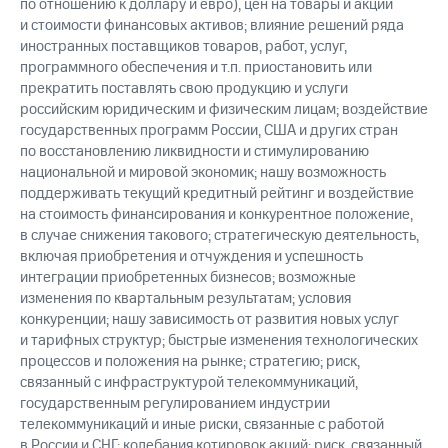
по отношению к доллару и евро), цен на товары и акции
и стоимости финансовых активов; влияние решений ряда
иностранных поставщиков товаров, работ, услуг,
программного обеспечения и т.п. приостановить или
прекратить поставлять свою продукцию и услуги
российским юридическим и физическим лицам; воздействие
государственных программ России, США и других стран
по восстановлению ликвидности и стимулированию
национальной и мировой экономик; нашу возможность
поддерживать текущий кредитный рейтинг и воздействие
на стоимость финансирования и конкурентное положение,
в случае снижения такового; стратегическую деятельность,
включая приобретения и отчуждения и успешность
интеграции приобретенных бизнесов; возможные
изменения по квартальным результатам; условия
конкуренции; нашу зависимость от развития новых услуг
и тарифных структур; быстрые изменения технологических
процессов и положения на рынке; стратегию; риск,
связанный с инфраструктурой телекоммуникаций,
государственным регулированием индустрии
телекоммуникаций и иные риски, связанные с работой
в России и СНГ; колебания котировок акций; риск, связанный