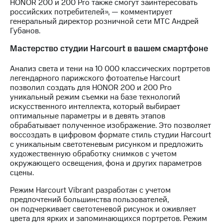
HONOR 200 и 200 Pro также смогут заинтересовать
выкупа
российских потребителей», — комментирует
акций
генеральный директор розничной сети МТС Андрей
Дивиденды
Губанов.
Рынок
облигаций
Мастерство студии Harcourt в вашем смартфоне
Описание
Анализ света и тени на 10 000 классических портретов
Еврооблигации-2023
легендарного парижского фотоателье Harcourt
Уведомление
позволил создать для HONOR 200 и 200 Pro
о
уникальный режим съемки на базе технологий
погашении
искусственного интеллекта, который выбирает
именных
оптимальные параметры и в девять этапов
облигаций
обрабатывает полученное изображение. Это позволяет
Другое
воссоздать в цифровом формате стиль студии Harcourt
с уникальным светотеневым рисунком и предложить
Регистратор
художественную обработку снимков с учетом
Реквизиты
окружающего освещения, фона и других параметров
Контакты
сцены.
йчивое развитие
и деловая этика
Режим Harcourt Vibrant разработан с учетом
На главную
предпочтений большинства пользователей,
он подчеркивает светотеневой рисунок и оживляет
цвета для ярких и запоминающихся портретов. Режим