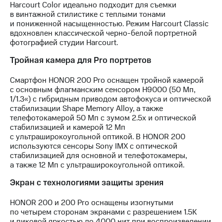
Harcourt Color идеально подходит для съемки
в винтажной стилистике с теплыми тонами
и пониженной насыщенностью. Режим Harcourt Classic
вдохновлен классической черно-белой портретной
фотографией студии Harcourt.
Тройная камера для Pro портретов
Смартфон HONOR 200 Pro оснащен тройной камерой
с основным флагманским сенсором H9000 (50 Мп,
1/1.3«) c гибридным приводом автофокуса и оптической
стабилизации Shape Memory Alloy, а также
телефотокамерой 50 Мп с зумом 2.5х и оптической
стабилизацией и камерой 12 Мп
с ультраширокоугольной оптикой. В HONOR 200
используются сенсоры Sony IMX с оптической
стабилизацией для основной и телефотокамеры,
а также 12 Мп с ультраширокоугольной оптикой.
Экран с технологиями защиты зрения
HONOR 200 и 200 Pro оснащены изогнутыми
по четырем сторонам экранами с разрешением 1.5K
и пиковой яркостью до 4000 нит при воспроизведении