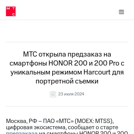
О
сторам и акционерам
Комплаенс и деловая этика
Устойчивое развитие
Медиа-центр
О МТС
О МТС
На главную
компании
О
компании
Стратегия
Стратегия
Все Новости
Карьера
в МТС
Карьера
в МТС
Пресс-
МТС открыла предзаказ на
релизы
История
смартфоны HONOR 200 и 200 Pro c
компании
МТС
уникальным режимом Harcourt для
о технологиях
Руководство
портретной съемки
региона
Правовая
23 июля 2024
информация
Контакты
Москва, РФ – ПАО «МТС» (MOEX: MTSS),
Медиа-центр
цифровая экосистема, сообщает о старте
Пресс-
релизы
предзаказа
на смартфоны HONOR 200 и 200