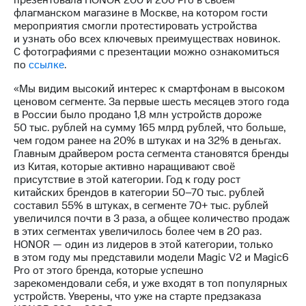
презентовала HONOR 200 и 200 Pro в своём
Раскрытие
флагманском магазине в Москве, на котором гости
информации
мероприятия смогли протестировать устройства
Информация
и узнать обо всех ключевых преимуществах новинок.
акционерам
С фотографиями с презентации можно ознакомиться
Документы
по
ссылке
.
ПАО
"МТС"
«Мы видим высокий интерес к смартфонам в высоком
Собрания
ценовом сегменте. За первые шесть месяцев этого года
акционеров
в России было продано 1,8 млн устройств дороже
Личный
50 тыс. рублей на сумму 165 млрд рублей, что больше,
кабинет
чем годом ранее на 20% в штуках и на 32% в деньгах.
акционера
Главным драйвером роста сегмента становятся бренды
Акционерный
из Китая, которые активно наращивают своё
капитал
присутствие в этой категории. Год к году рост
Контроль
китайских брендов в категории 50–70 тыс. рублей
и
составил 55% в штуках, в сегменте 70+ тыс. рублей
аудит
увеличился почти в 3 раза, а общее количество продаж
Рынок
в этих сегментах увеличилось более чем в 20 раз.
акций
HONOR — один из лидеров в этой категории, только
в этом году мы представили модели Magic V2 и Magic6
Описание
Pro от этого бренда, которые успешно
Программа
зарекомендовали себя, и уже входят в топ популярных
приобретения
устройств. Уверены, что уже на старте предзаказа
Порядок