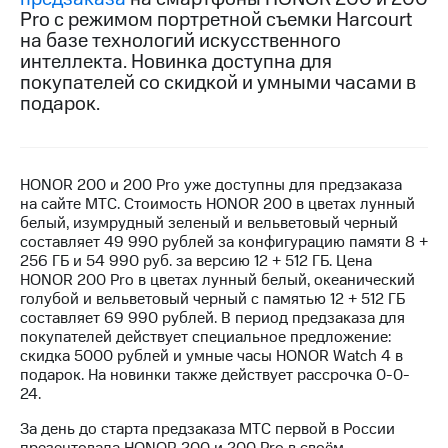
Pro с режимом портретной съемки Harcourt
МТС
на базе технологий искусственного
о технологиях
интеллекта. Новинка доступна для
покупателей со скидкой и умными часами в
Достижения
подарок.
Интервью
Финансовая
отчетность
HONOR 200 и 200 Pro уже доступны для предзаказа
на сайте МТС. Стоимость HONOR 200 в цветах лунный
Контакты
белый, изумрудный зеленый и вельветовый черный
составляет 49 990 рублей за конфигурацию памяти 8 +
Новости
256 ГБ и 54 990 руб. за версию 12 + 512 ГБ. Цена
в
HONOR 200 Pro в цветах лунный белый, океанический
регионе
голубой и вельветовый черный с памятью 12 + 512 ГБ
составляет 69 990 рублей. В период предзаказа для
покупателей действует специальное предложение:
м и акционерам
скидка 5000 рублей и умные часы HONOR Watch 4 в
Корпоративное
подарок. На новинки также действует рассрочка 0-0-
управление
24.
Корпоративный
За день до старта предзаказа МТС первой в России
секретарь