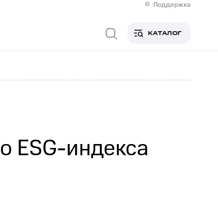
Поддержка
О МТС
я информация
Контакты
КАТАЛОГ
Медиа-центр
кты
Новости в регионе
Инвесторам и акционерам
ция акционерам
Документы
роль и аудит
Рынок акций
й
Описание
р
Реквизиты
Контакты
Устойчивое развитие
Комплаенс и деловая этика
На главную
го ESG-индекса