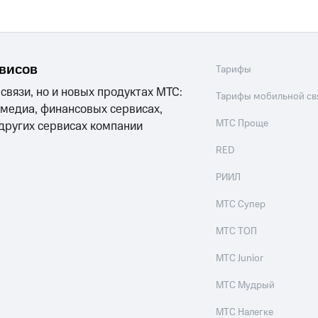
рвисов
Тарифы
 связи, но и новых продуктах МТС:
Тарифы мобильной св
 медиа, финансовых сервисах,
МТС Проще
 других сервисах компании
RED
РИИЛ
МТС Супер
МТС ТОП
МТС Junior
МТС Мудрый
МТС Налегке