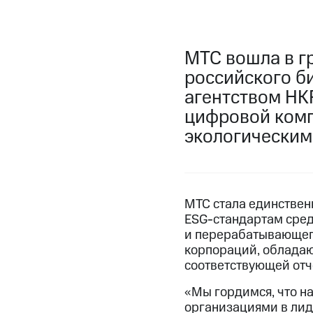
МТС вошла в г
российского б
агентством НК
цифровой комп
экологическим
МТС стала единствен
ESG-стандартам сре
и перерабатывающего
корпораций, облада
соответствующей отч
«Мы гордимся, что н
организациями в лид