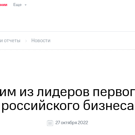
ании
Еще
ТС
Пресс-релизы
МТС о технологиях
ТС
История компании
Руководство региона
Правова
стижения
Интервью
Финансовая отчетность
Конта
 и отчеты
Новости
тивный секретарь
Раскрытие информации
Информа
ный кабинет акционера
Акционерный капитал
Конт
Порядок выкупа акций
Дивиденды
Рынок облигаци
 погашении именных облигаций
Другое
Регистрато
им из лидеров перво
российского бизнеса
27 октября 2022