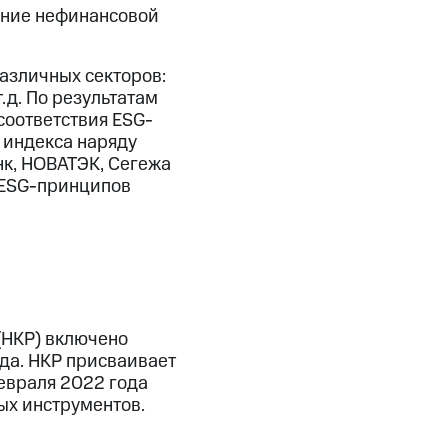
ение нефинансовой
различных секторов:
.д. По результатам
соответствия ESG-
 индекса наряду
нк, НОВАТЭК, Сегежа
я ESG-принципов
(НКР) включено
ода. НКР присваивает
февраля 2022 года
ых инструментов.