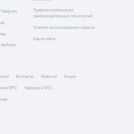
Правила применения
 Telegram
рекомендательных технологий
мер
Условия использования сервиса
мер
Карта сайта
 выбора
ржка
Контакты
Новости
Акции
стемы МТС
Карьера в МТС
орам