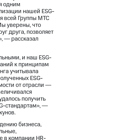
я одним
ализации нашей ESG-
я всей Группы МТС
ы уверены, что
уг друга, позволяет
, ― рассказал
льными, и наш ESG-
паний к принципам
инга учитывала
полученных ESG-
имости от отрасли ―
величивался
удалось получить
SG-стандартам», ―
кунов.
едению бизнеса,
льные,
е в компании HR-