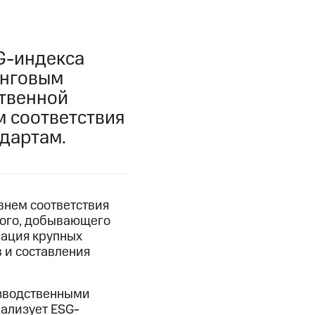
G-индекса
инговым
ственной
 соответствия
дартам.
внем соответствия
ного, добывающего
рация крупных
 и составления
изводственными
ализует ESG-