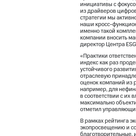
инициативы с фокусо
из драйверов цифров
стратегии мы активн
наши кросс-функцион
именно такой компле
компании вносить ма
директор Центра ESG
«Практики ответстве
индекс как раз прод
устойчивого развити
отраслевую принадле
оценок компаний из р
например, для нефин
в соответствии с их 
максимально объекти
отметил управляющий
В рамках рейтинга э
экопросвещению и со
благотворительные, 