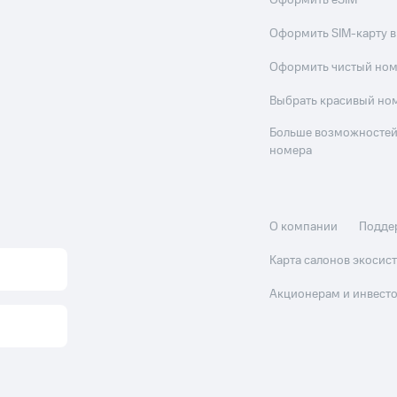
Оформить eSIM
Оформить SIM-карту в
Оформить чистый но
Выбрать красивый но
Больше возможностей
номера
О компании
Подде
Карта салонов экоси
Акционерам и инвест