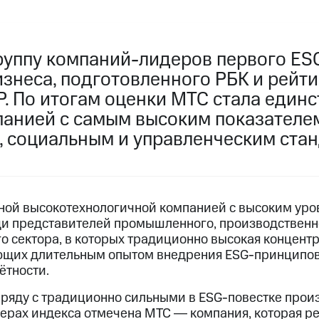
руппу компаний-лидеров первого ES
изнеса, подготовленного РБК и рейт
Р. По итогам оценки МТС стала един
анией с самым высоким показателем
, социальным и управленческим стан
ной высокотехнологичной компанией с высоким уро
ди представителей промышленного, производствен
 сектора, в которых традиционно высокая концент
ющих длительным опытом внедрения ESG-принципов
ётности.
аряду с традиционно сильными в ESG-повестке про
ерах индекса отмечена МТС ― компания, которая ре