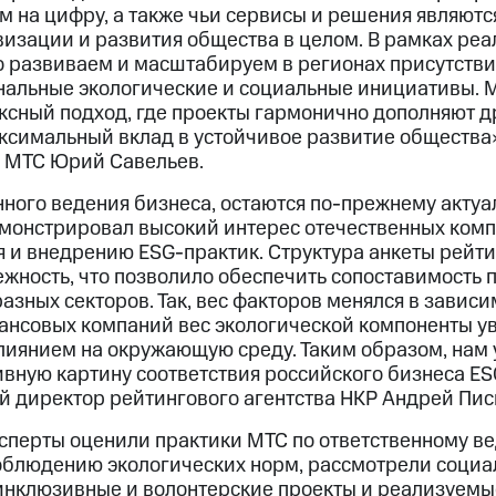
м на цифру, а также чьи сервисы и решения являютс
изации и развития общества в целом. В рамках ре
о развиваем и масштабируем в регионах присутстви
альные экологические и социальные инициативы. М
ксный подход, где проекты гармонично дополняют др
ксимальный вклад в устойчивое развитие общества»
 МТС Юрий Савельев.
нного ведения бизнеса, остаются по-прежнему актуа
емонстрировал высокий интерес отечественных ком
я и внедрению ESG-практик. Структура анкеты рейт
жность, что позволило обеспечить сопоставимость 
азных секторов. Так, вес факторов менялся в завис
ансовых компаний вес экологической компоненты у
влиянием на окружающую среду. Таким образом, нам 
вную картину соответствия российского бизнеса E
 директор рейтингового агентства НКР Андрей Пис
ксперты оценили практики МТС по ответственному в
блюдению экологических норм, рассмотрели социа
инклюзивные и волонтерские проекты и реализуемы