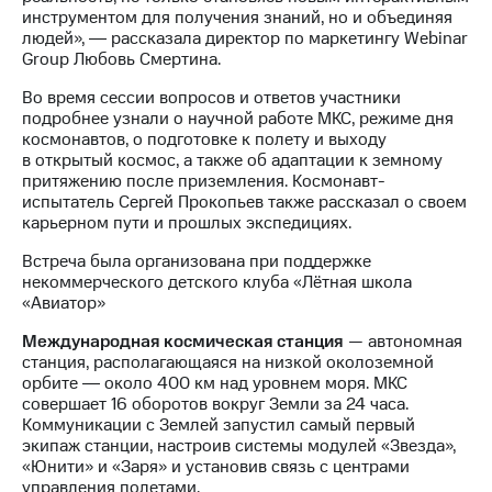
Раскрытие
инструментом для получения знаний, но и объединяя
информации
людей», ― рассказала директор по маркетингу Webinar
Информация
Group Любовь Смертина.
акционерам
Документы
Во время сессии вопросов и ответов участники
ПАО
подробнее узнали о научной работе МКС, режиме дня
"МТС"
космонавтов, о подготовке к полету и выходу
Собрания
в открытый космос, а также об адаптации к земному
акционеров
притяжению после приземления. Космонавт-
Личный
испытатель Сергей Прокопьев также рассказал о своем
кабинет
карьерном пути и прошлых экспедициях.
акционера
Акционерный
Встреча была организована при поддержке
капитал
некоммерческого детского клуба «Лётная школа
Контроль
«Авиатор»
и
аудит
Международная космическая станция
— автономная
Рынок
станция, располагающаяся на низкой околоземной
акций
орбите ― около 400 км над уровнем моря. МКС
совершает 16 оборотов вокруг Земли за 24 часа.
Описание
Коммуникации с Землей запустил самый первый
Программа
экипаж станции, настроив системы модулей «Звезда»,
приобретения
«Юнити» и «Заря» и установив связь с центрами
Порядок
управления полетами.