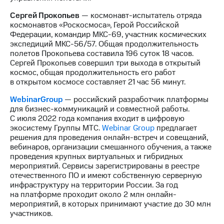
выкупа
акций
Сергей Прокопьев
— космонавт-испытатель отряда
Дивиденды
космонавтов «Роскосмоса», Герой Российской
Рынок
Федерации, командир МКС-69, участник космических
облигаций
экспедиций МКС-56/57. Общая продолжительность
полетов Прокопьева составила 196 суток 18 часов.
Описание
Сергей Прокопьев совершил три выхода в открытый
Еврооблигации-2023
космос, общая продолжительность его работ
Уведомление
в открытом космосе составляет 21 час 56 минут.
о
WebinarGroup
— российский разработчик платформы
погашении
для бизнес-коммуникаций и совместной работы.
именных
С июля 2022 года компания входит в цифровую
облигаций
экосистему Группы МТС.
Webinar Group
предлагает
Другое
решения для проведения онлайн-встреч и совещаний,
вебинаров, организации смешанного обучения, а также
Регистратор
проведения крупных виртуальных и гибридных
Реквизиты
мероприятий. Сервисы зарегистрированы в реестре
Контакты
отечественного ПО и имеют собственную серверную
йчивое развитие
инфраструктуру на территории России. За год
и деловая этика
на платформе проходит около 2 млн онлайн-
На главную
мероприятий, в которых принимают участие до 30 млн
участников.