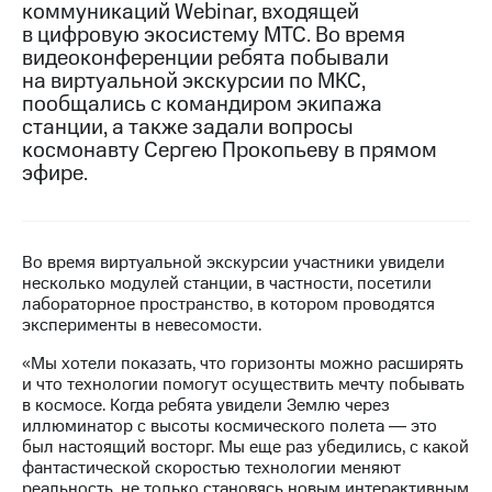
коммуникаций Webinar, входящей
в цифровую экосистему МТС. Во время
МТС
видеоконференции ребята побывали
о технологиях
на виртуальной экскурсии по МКС,
Достижения
пообщались с командиром экипажа
станции, а также задали вопросы
Интервью
космонавту Сергею Прокопьеву в прямом
эфире.
Финансовая
отчетность
Контакты
Во время виртуальной экскурсии участники увидели
несколько модулей станции, в частности, посетили
Новости
лабораторное пространство, в котором проводятся
в
эксперименты в невесомости.
регионе
«Мы хотели показать, что горизонты можно расширять
м и акционерам
и что технологии помогут осуществить мечту побывать
Корпоративное
в космосе. Когда ребята увидели Землю через
управление
иллюминатор с высоты космического полета ― это
был настоящий восторг. Мы еще раз убедились, с какой
Корпоративный
фантастической скоростью технологии меняют
секретарь
реальность, не только становясь новым интерактивным