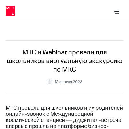
О
сторам и акционерам
Комплаенс и деловая этика
Устойчивое развитие
Медиа-центр
О МТС
О МТС
На главную
компании
О
компании
Стратегия
Стратегия
Все Новости
Карьера
в МТС
Карьера
в МТС
Пресс-
МТС и Webinar провели для
релизы
История
школьников виртуальную экскурсию
компании
МТС
по МКС
о технологиях
Руководство
региона
12 апреля 2023
Правовая
информация
Контакты
МТС провела для школьников и их родителей
онлайн-звонок с Международной
Медиа-центр
космической станцией ― диджитал-встреча
Пресс-
впервые прошла на платформе бизнес-
релизы