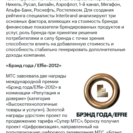
Никель, Русал, Билайн, Аэрофлот, 1-й канал, Мегафон,
Альфа-Банк, Роснефть, Ростелеком. Для создания
рейтинга специалисты Interbrand анализируют три
основных фактора, влияющих на стоимость бренда:
финансовые показатели брендированных продуктов и
услуг, роль бренда при принятии решения
потребителями и силу бренда с точки зрения
способности влиять на добавленную стоимость и
способность стабильно генерировать дополнительные
доходы компании.
«Брэнд года / Effie-2012»
МТС завоевала две награды
международной премии
«Брэнд года/Effie-2012» в
номинации «Репутация и
доверие» (категория
«Высокотехнологичные
товары и услуги»). Золотой
награды удостоен проект по
продвижению тарифа «Супер МТС», бронзу получил
проект «Цифровизация», направленный на
популяризацию цифрового телевидения МТС. «Брэнд