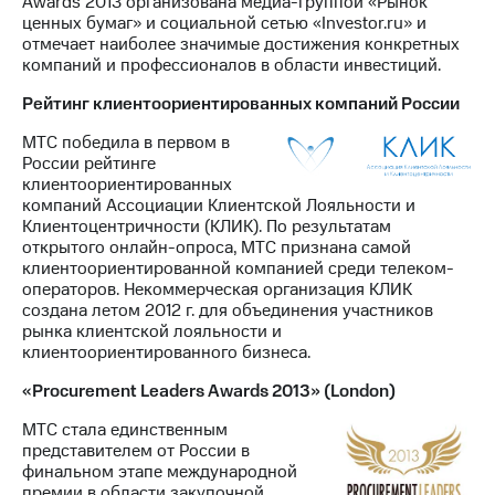
Awards 2013 организована медиа-группой «Рынок
ценных бумаг» и социальной сетью «Investor.ru» и
отмечает наиболее значимые достижения конкретных
компаний и профессионалов в области инвестиций.
Рейтинг клиентоориентированных компаний России
МТС победила в первом в
России рейтинге
клиентоориентированных
компаний Ассоциации Клиентской Лояльности и
Клиентоцентричности (КЛИК). По результатам
открытого онлайн-опроса, МТС признана самой
клиентоориентированной компанией среди телеком-
операторов. Некоммерческая организация КЛИК
создана летом 2012 г. для объединения участников
рынка клиентской лояльности и
клиентоориентированного бизнеса.
«Procurement Leaders Awards 2013» (London)
МТС стала единственным
представителем от России в
финальном этапе международной
премии в области закупочной