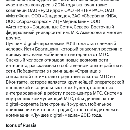
участников конкурса в 2014 году включал такие
компании ОАО «РусГидро», ОАО «ИНТЕР РАО», ОАО
«МегаФон», ООО «Эльдорадо», ЗАО «Сбербанк КИБ»,
ООО «Аэроэкспресс», ИД «МедиаЛайн», ООО
«Агентство «Социальные Сети», Северо-Восточный
федеральный университет им. М.К. Аммосова и многие
другие.
Лучшим digital-персонажем 2013 года стал снежный
человек Йети Братишкин, который знакомил россиян с
преимуществами мобильного интернета от МТС.
Снежный человек открывал новые возможности
интернета, рассказывая о собственном опыте работы в
сети. Победителем в номинации «Страница в
социальной сети» стало представительство МТС во
ВКонтакте, которое является крупнейшей операторской
площадкой в социальных сетях Рунета, полностью
интегрированной в работу пресс-центра МТС. Система
внутренних коммуникаций МТС, объединившая три
digital-формата (электронный журнал, мобильное
приложение и интернет-радио), стала победителем в
номинации «Лучшее digital-медиа» 2013 года.
Icons of Russia