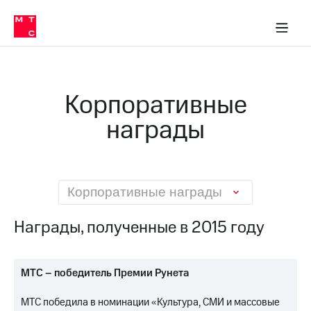
О
сторам и акционерам
Комплаенс и деловая этика
Устойчивое развитие
Медиа-центр
О МТС
О МТС
На главную
компании
О
компании
Стратегия
Стратегия
Карьера
Корпоративные
в МТС
Карьера
в МТС
награды
Пресс-
релизы
История
компании
МТС
о технологиях
Руководство
региона
Корпоративные награды
Правовая
Награды, полученные в 2015 году
информация
Контакты
МТС – победитель Премии Рунета
Медиа-центр
Пресс-
МТС победила в номинации «Культура, СМИ и массовые
релизы