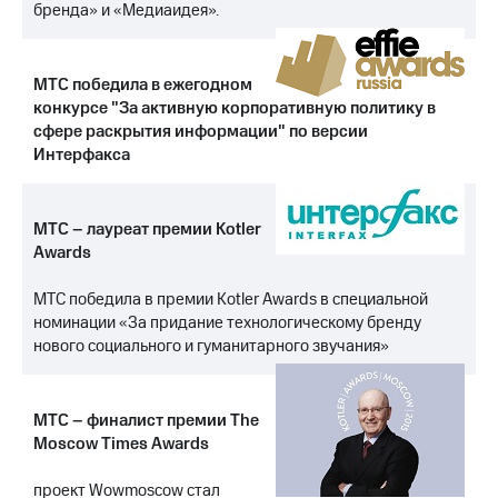
Раскрытие
бренда» и «Медиаидея».
информации
Информация
акционерам
МТС победила в ежегодном
Документы
конкурсе "За активную корпоративную политику в
ПАО
"МТС"
сфере раскрытия информации" по версии
Собрания
Интерфакса
акционеров
Личный
кабинет
МТС – лауреат премии Kotler
акционера
Awards
Акционерный
капитал
МТС победила в премии Kotler Awards в специальной
Контроль
и
номинации «За придание технологическому бренду
аудит
нового социального и гуманитарного звучания»
Рынок
акций
МТС – финалист премии The
Описание
Moscow Times Awards
Программа
приобретения
Порядок
проект Wowmoscow стал