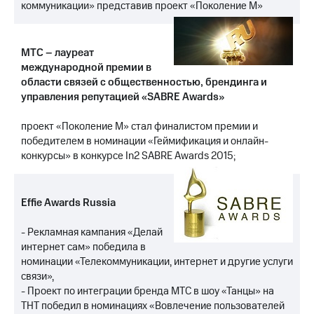
коммуникации» представив проект «Поколение М»
МТС
о технологиях
МТС – лауреат
Достижения
международной премии в
области связей с общественностью, брендинга и
Интервью
управления репутацией «SABRE Awards»
Финансовая
проект «Поколение М» стал финалистом премии и
отчетность
победителем в номинации «Геймификация и онлайн-
конкурсы» в конкурсе In2 SABRE Awards 2015;
Контакты
Новости
в
Effie Awards Russia
регионе
- Рекламная кампания «Делай
м и акционерам
интернет сам» победила в
Корпоративное
номинации «Телекоммуникации, интернет и другие услуги
управление
связи»,
Корпоративный
- Проект по интеграции бренда МТС в шоу «Танцы» на
секретарь
ТНТ победил в номинациях «Вовлечение пользователей