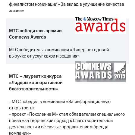
выкупа
финалистом номинации «За вклад в улучшение качества
акций
жизни»
Дивиденды
Рынок
облигаций
МТС победитель премии
Comnews Awards
Описание
Еврооблигации-2023
Уведомление
МТС победитель в номинации «Лидер по годовой
о
выручке от услуг связи и вещания»
погашении
именных
облигаций
МТС – лауреат конкурса
Другое
«Лидеры корпоративной
благотворительности»
Регистратор
Реквизиты
Контакты
- МТС победил в номинации «За информационную
йчивое развитие
открытость»
и деловая этика
- проект «Поколение М» стал обладателем специального
На главную
приза «за творческий подход к благотворительной
деятельности и её связь с продвижением бренда
компании»