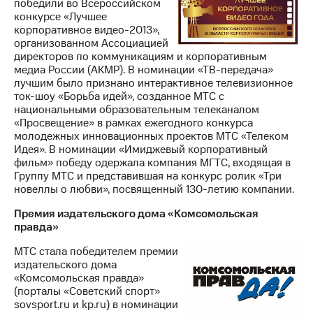
победили во Всероссийском
конкурсе «Лучшее
корпоративное видео-2013»,
организованном Ассоциацией
директоров по коммуникациям и корпоративным
медиа России (АКМР). В номинации «ТВ-передача»
лучшим было признано интерактивное телевизионное
ток-шоу «Борьба идей», созданное МТС с
национальными образовательным телеканалом
«Просвещение» в рамках ежегодного конкурса
молодежных инновационных проектов МТС «Телеком
Идея». В номинации «Имиджевый корпоративный
фильм» победу одержала компания МГТС, входящая в
Группу МТС и представившая на конкурс ролик «Три
новеллы о любви», посвященный 130-летию компании.
Премия издательского дома «Комсомольская
правда»
МТС стала победителем премии
издательского дома
«Комсомольская правда»
(порталы «Советский спорт»
sovsport.ru и kp.ru) в номинации