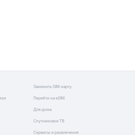
фитнес
Приложения от МТС
Приложения
Финансы
Заменить SIM-карту
язи
Перейти на eSIM
Для дома
угого оператора
Оплата
Спутниковое ТВ
Интернет-магазин
Сервисы и развлечения