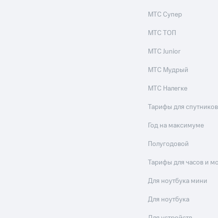
ые часы и трекеры
Умный дом
Планшеты
Акции и 
МТС Супер
МТС ТОП
ле при оплате с карты МТС Деньги
МТС Junior
МТС Мудрый
МТС Налегке
Тарифы для спутников
Год на максимуме
Полугодовой
Тарифы для часов и м
Для ноутбука мини
Для ноутбука