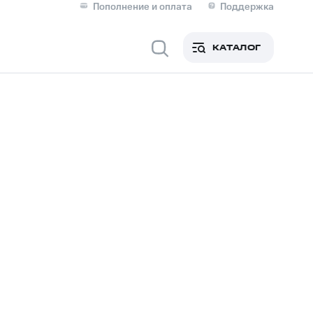
Пополнение и оплата
Поддержка
Скидка 30% на связь
Личные кабинеты
КАТАЛОГ
Мобильная связь
IM-карта для иностранцев
M
Для дома
Сервисы и подписки