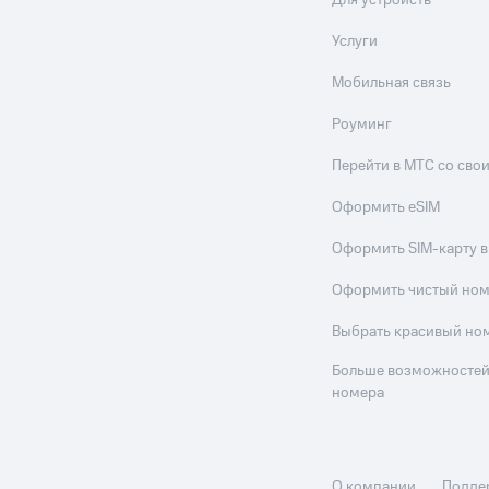
Для устройств
Услуги
Мобильная связь
Роуминг
Перейти в МТС со св
Оформить eSIM
Оформить SIM-карту в
Оформить чистый но
Выбрать красивый но
Больше возможностей
номера
О компании
Подде