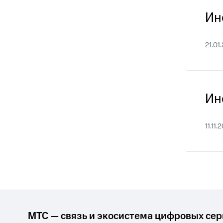
Смартфоны
Наушники и колонки
Умн
Скидка 30% на связь
Ин
Тарифы RED, РИИЛ и МТС Супер дешев
21.01
Обзоры товаров
Скидки до 40%
на смартфоны
Ин
при покупке со связью МТС
11.11.
МТС — связь и экосистема цифровых се