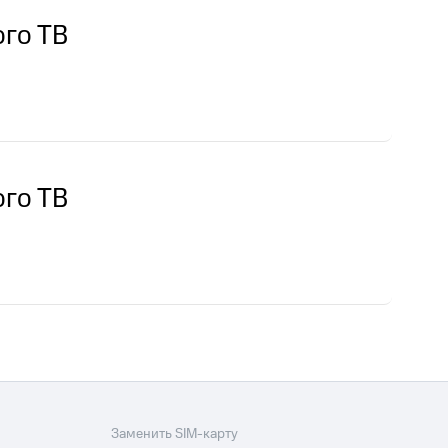
скидки
Все товары
го ТВ
го ТВ
Заменить SIM-карту