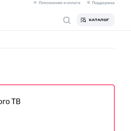
Пополнение и оплата
Поддержка
Скидка 30% на связь
Личные кабинеты
КАТАЛОГ
Мобильная связь
IM-карта для иностранцев
M
Для дома
ого ТВ
Сервисы и подписки