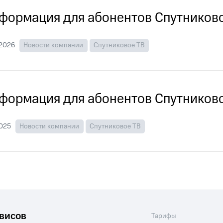
ые часы и трекеры
Умный дом
Планшеты
Акции и 
формация для абонентов Спутниково
ле при оплате с карты МТС Деньги
.2026
Новости компании
Спутниковое ТВ
формация для абонентов Спутниково
2025
Новости компании
Спутниковое ТВ
рвисов
Тарифы