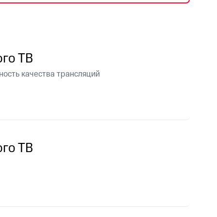
фитнес
Приложения от МТС
Приложения
го ТВ
Финансы
ность качества трансляций
го ТВ
угого оператора
Оплата
Интернет-магазин